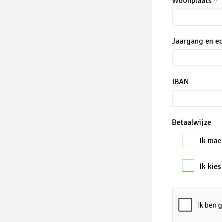
Woonplaats *
Jaargang en ed
IBAN
Betaalwijze
Ik mac
Ik kie