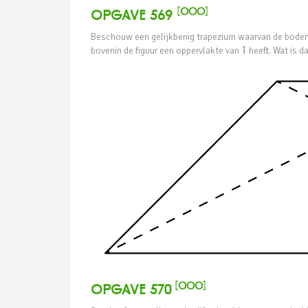
[oOO]
Opgave 569
Beschouw een gelijkbenig trapezium waarvan de bodem d
bovenin de figuur een oppervlakte van
1
heeft. Wat is d
[oOO]
Opgave 570