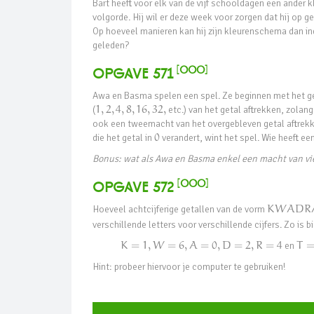
Bart heeft voor elk van de vijf schooldagen een ander kl
volgorde. Hij wil er deze week voor zorgen dat hij op 
Op hoeveel manieren kan hij zijn kleurenschema dan ind
geleden?
[ooO]
Opgave 571
Awa en Basma spelen een spel. Ze beginnen met het g
(
1
,
2
,
4
,
8
,
16
,
32
,
etc.) van het getal aftrekken, zolan
ook een tweemacht van het overgebleven getal aftrekk
die het getal in
0
verandert, wint het spel. Wie heeft ee
Bonus: wat als Awa en Basma enkel een macht van vi
[ooO]
Opgave 572
Hoeveel achtcijferige getallen van de vorm
K
W
A
D
R
verschillende letters voor verschillende cijfers. Zo is 
K
=
1
,
W
=
6
,
A
=
0
,
D
=
2
,
R
=
4
en
T
Hint: probeer hiervoor je computer te gebruiken!