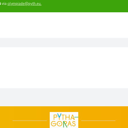
6
via
olympiade@pyth.eu
.