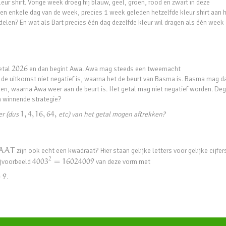
eur shirt. Vorige week droeg hij blauw, geel, groen, rood en zwart in deze
geen enkele dag van de week, precies 1 week geleden hetzelfde kleur shirt aan 
elen? En wat als Bart precies één dag dezelfde kleur wil dragen als één week
etal
2026
en dan begint Awa. Awa mag steeds een tweemacht
g de uitkomst niet negatief is, waarna het de beurt van Basma is. Basma mag d
en, waarna Awa weer aan de beurt is. Het getal mag niet negatief worden. De
n winnende strategie?
er (dus
1
,
4
,
16
,
64
,
etc) van het getal mogen aftrekken?
A
A
T
zijn ook echt een kwadraat? Hier staan gelijke letters voor gelijke cijfer
2
bijvoorbeeld
4003
=
16024009
van deze vorm met
=
9
.