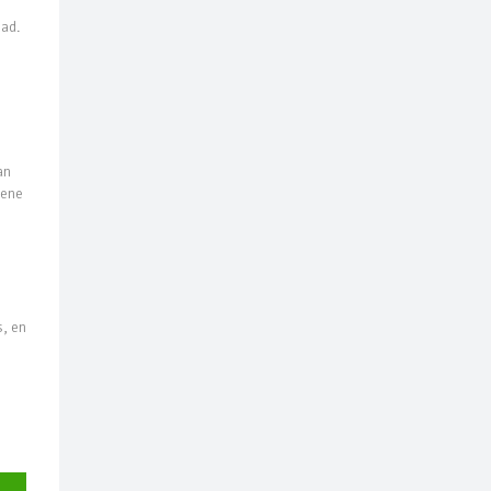
had.
an
gene
s, en