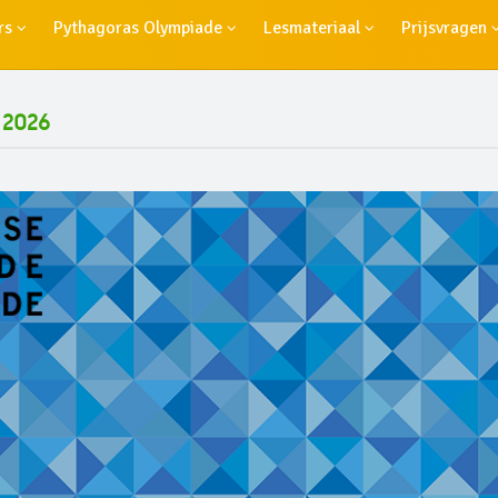
rs
Pythagoras Olympiade
Lesmateriaal
Prijsvragen
 2026