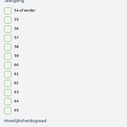
Jaargang
54 of eerder
55
56
57
58
59
60
61
62
63
64
65
Moeilijksheidsgraad